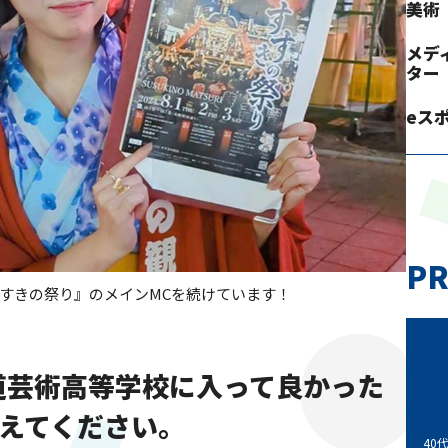
美術
メデ
ター
eス
PR
すきの祭り』のメインMCを続けています！
海道芸術高等学校に入って良かった
えてください。
40