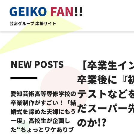
芸高グループ 応援サイト
NEW POSTS
【卒業生イン
卒業後に『
テストなど
愛知芸術高等専修学校の
卒業制作がすごい！「結
だスーパー
婚式を諦めた夫婦にもう
のか!?
一度」高校生が企画し
た“ちょっとワケありブ