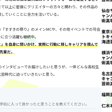
まで以上に密接にクリエイターの方々と関わり、その作品の
仙台
開していくことに全力を注いでいる。
ャン
術高
の『すすきの祭り』のメインMCや、その他イベントでの司会
東京
トキ
台に立つ活躍も継続中。
海道
と」を自身に問いかけ、実際に行動に移しキャリアを積んで
先輩だ。
横浜
ャン
術高
.2のインタビューでお届けしたいと思うが、一体どんな高校生
名古
北芸時代に迫っていきたいと思う。
キャ
芸術
福岡
高等学校に入って良かったと思うことを教えてください。
仁木