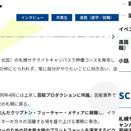
インタビュー
卒業生
進路（進学／就職）
イベ
y 14th Birthdayコラボ企画 「中校生クリエイティブコンテスト」
進路
職）
：北芸）の札幌サテライトキャンパスで声優コースを専攻し
小話
優の枠にとらわれず、常に自分がやりたいことに向き合い、活
S
、同年4月には上京し
芸能プロダクションに所属
。芸能業界で
元の札幌に戻る。
生んだクリプトン・フューチャー・メディアに就職
し、イラ
札幌
イターの方々の活躍する場を盛り上げる業務に専念。
ャン
ターのための日本最大級のプラットフォームを運営するピク
芸術