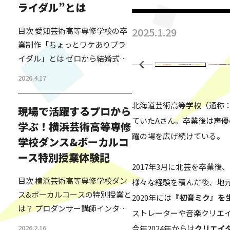
ライダル”とは
2025.1.29
目次 愛知芸術高等専修学校の卒
業制作「ちょっとワケありブラ
鏡音リン・レン Happ
イダル」とは ゼロから結婚式を
つくる－高校生たちの挑戦 「や
2026.4.17
ってよかった」卒業生が語るリ
アルな学びと成長 人の人生に寄
北海道芸術高等学校（通称
現場で活躍するプロから
り添う学びとは？先生から見た
ていたAさん。卒業後は声
学ぶ！横浜芸術高等専修
教育の価値 “誰かのために本気に
躍の場を広げ続けている。
学校ダンス&ボーカルコ
なる”卒業制作が教えてくれるこ
と 「芸高グループ」とは 愛知芸
ース特別授業体験記
2017年3月に北芸を卒業後
術高等専修学校の卒業制作「ち
目次 横浜芸術高等専修学校ダン
様々な経験を積んだ後、地
ょっとワケありブライダル」と
ス&ボーカルコースの特別授業と
は 愛知芸術高等専修学校のファ
2020年には
『初音ミク』を
は？ プロダンサー講師インタビ
ッション・ビュー…
ストレーターや音楽クリエ
ュー ダンス&ボーカルコース生
2026.2.16
今年2024年からは
クリエイ