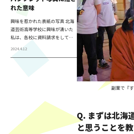
を毎年行っている。 生徒・保護
れた意味
者・これから受験を考えている
方・生徒の母校の先生など、幅
興味を惹かれた表紙の写真 北海
広い方が生徒の様子を見に来ら
道芸術高等学校に興味が湧いた
れる発表会である。2,000人ほど
私は、各校に資料請求をしてみ
収容できるホールが、毎年満員
た。 すぐに送られてきたパンフ
になる人気のイベントだ。 その
2024.4.12
レットをパラパラと見た時、表
発表会の成果を見れば…
紙の写真がとても印象に残っ
た。ポーズを取った生徒たち。
自信を持った前向きな表情に見
受けられる。 また、裏表紙に
副業で『す
は、学校の経営者たちの集合写
真が掲載されていた。足を組ん
でる方もいて、それが少し気に
Q. まずは北
なったが、パンフレットをひと
と思うことを教
通り読み終えた。 後日、職員の