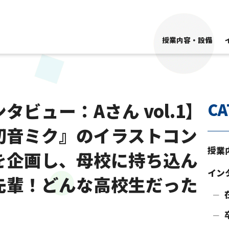
授業内容・設備
タビュー：Aさん vol.1】
CA
初音ミク』のイラストコン
授業
を企画し、母校に持ち込ん
イン
先輩！どんな高校生だった