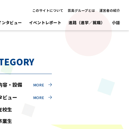
このサイトについて
芸高グループとは
運営者の紹介
インタビュー
イベントレポート
進路（進学／就職）
小話
TEGORY
内容・設備
タビュー
在校生
卒業生