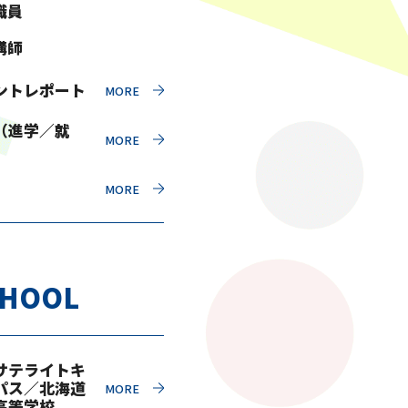
職員
講師
ントレポート
（進学／就
CHOOL
サテライトキ
パス／北海道
高等学校