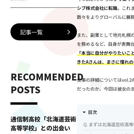
徒インタビュー 中学生・保護者
シブ株式会社に転職
。これ
に伝えたい横浜芸術高等専修学
数々をよりグローバルに展
校ダンス&ボーカルコースの魅力
「芸高グループ」とは 横浜芸術
記事一覧
また、副業として地元札幌
高等専修学校ダンス&ボーカルコ
ースの特別授業とは？ 横浜芸術
を務めるなど、自身が表舞
高等専修学校ダンス&ボーカルコ
「本当に自分がやりたいこ
ースでは、日々の授業に加え
きたAさんは、まさに憧れの
て、…
RECOMMENDED
仕事の詳細についてはvol
POSTS
だったのか、今回は彼女の
目次
通信制高校「北海道芸術
Q. まずは北海道芸術
高等学校」との出会い