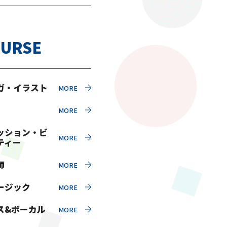
URSE
ガ・イラスト
ッション・ビ
ティー
師
ージック
ス&ボーカル