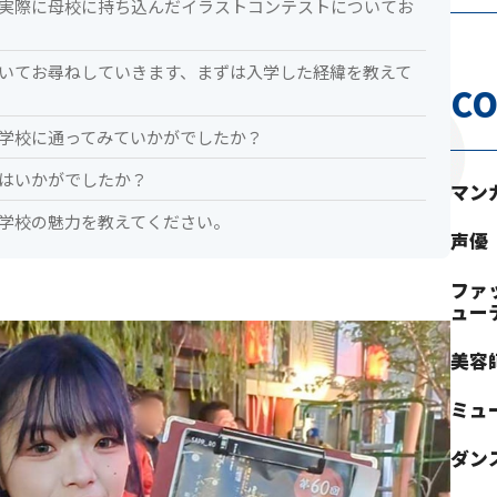
業後実際に母校に持ち込んだイラストコンテストについてお
についてお尋ねしていきます、まずは入学した経緯を教えて
CO
等学校に通ってみていかがでしたか？
係はいかがでしたか？
マン
等学校の魅力を教えてください。
声優
ファ
ュー
美容
ミュ
ダン