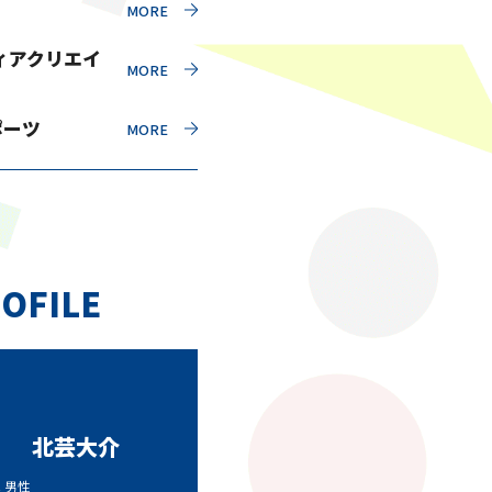
ィアクリエイ
ポーツ
OFILE
北芸大介
代 男性