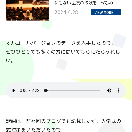
にもない 芸高の校歌を、ぜひみな
さんに一度聞いていただきたい。ギ
2024.4.28
VIEW MORE
ターもドラムも入っている校歌なん
て、全国探したってどこにもないだ
ろう。 芸高ができたのは今から18
年前。設立したばかりの学校に入学
するのは、保護者の方も生徒さんも
オルゴールバージョンのデータを入手したので、
不安だろうという配慮から、芸高ら
ぜひひとりでも多くの方に聞いてもらえたらうれし
しい校歌を用意したいと理事長があ
る方に作曲を依頼したそう。 その
い。
作曲者が藤原いくろう先生。藤原い
くろう先生は、…
歌詞は、前々回のブログでも記載したが、入学式の
式次第をいただいたので、