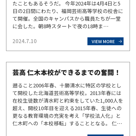
たこともあるそうだ。 今年2024年は4月4日と5
日の2日間にわたり、福岡芸術高等学校の校舎に
て開催。全国のキャンパスから職員たちが一堂
に会した。朝8時スタートで夜の18時ま
で。。。長時間に渡る総会は、職員たちの合宿
2024.7.10
状態だ。 筆者は会議への参加を許可され、興味
VIEW MORE
津々で片隅に着席。発表されるのは、理事長か
らの学園の成り…
芸高 仁木本校ができるまでの奮闘！
遡ること2006年春、十勝清水に特区の学校とし
て開校した北海道芸術高等学校。2013年春には
在校生徒数が清水町と約束をしていた1,000人を
超え、開校10年目を迎える2015年春、生徒への
更なる教育環境の充実を考え「学校法人化」と
仁木町への「本校移転」することとなる。 仁木
町の本校舎は、廃校になった高校の校舎を譲り