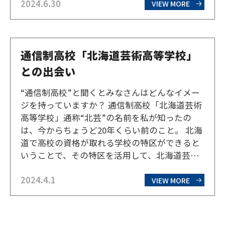
2024.6.30
受けたもので、非常に広い施設となっている。
VIEW MORE
しかし、「学校法人化」と仁木町への「本校
移…
通信制高校「北海道芸術高等学校」
との出会い
“通信制高校”と聞くとみなさんはどんなイメー
ジを持っていますか？ 通信制高校「北海道芸術
高等学校」通称“北芸”の名前を私が知ったの
は、今からちょうど20年くらい前のこと。 北海
道で高校の資格が取れる学校の特区ができると
いうことで、その特区を活用して、北海道芸術
高等学校が設立されたばかりの時だった。 その
2024.4.1
話を人づてに聞いた私は、単に高卒の資格を欲
VIEW MORE
しい人が通信制で簡単に資格を取得する仕組み
で、日本の過…