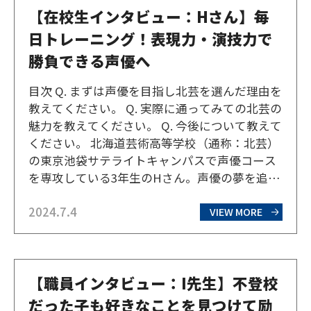
【在校生インタビュー：Hさん】毎
日トレーニング！表現力・演技力で
勝負できる声優へ
目次 Q. まずは声優を目指し北芸を選んだ理由を
教えてください。 Q. 実際に通ってみての北芸の
魅力を教えてください。 Q. 今後について教えて
ください。 北海道芸術高等学校（通称：北芸）
の東京池袋サテライトキャンパスで声優コース
を専攻している3年生のHさん。声優の夢を追い
日々トレーニングに励んでいるHさんにお話を
2024.7.4
伺ってみた。 Q. まずは声優を目指し北芸を選ん
VIEW MORE
だ理由を教えてください。 声優に興味…
【職員インタビュー：I先生】不登校
だった子も好きなことを見つけて励