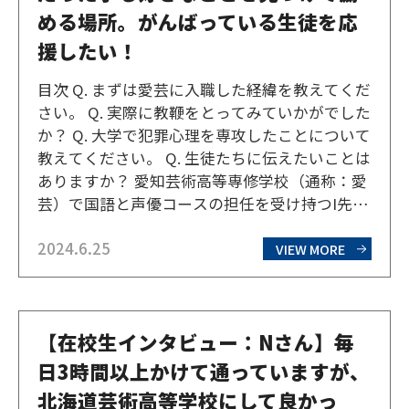
める場所。がんばっている生徒を応
援したい！
目次 Q. まずは愛芸に入職した経緯を教えてくだ
さい。 Q. 実際に教鞭をとってみていかがでした
か？ Q. 大学で犯罪心理を専攻したことについて
教えてください。 Q. 生徒たちに伝えたいことは
ありますか？ 愛知芸術高等専修学校（通称：愛
芸）で国語と声優コースの担任を受け持つI先
生。愛知県警に勤務するなど異色の経歴を持つI
2024.6.25
先生に、愛芸に入職した理由などを伺ってき
VIEW MORE
た。 Q. まずは愛芸に入職した経緯を…
【在校生インタビュー：Nさん】毎
日3時間以上かけて通っていますが、
北海道芸術高等学校にして良かっ