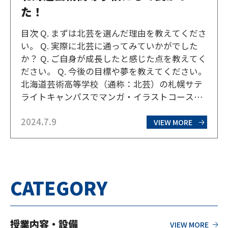
た！
目次 Q. まずは北芸を選んだ理由を教えてくださ
い。 Q. 実際に北芸に通ってみていかがでした
か？ Q. ご自身が成長したと感じた点を教えてく
ださい。 Q. 今後の目標や夢を教えてください。
北海道芸術高等学校（通称：北芸）の札幌サテ
ライトキャンパスでマンガ・イラストコースを
専攻している2年生のNさん。中学生の頃からイ
2024.7.9
ラストを描きはじめ、北芸で学び着実に上達し
VIEW MORE
ているというNさんにお話を伺ってきた。…
CATEGORY
授業内容・設備