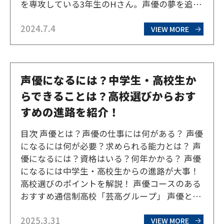
を専攻している3年生のHさん。声優の夢を追い
日々トレーニングに励んでいるHさんにお話を
2024.7.4
伺ってみた。 Q. まずは声優を目指し北芸を選ん
VIEW MORE
だ理由を教えてください。 声優に興味…
声優になるには？中学生・高校生か
らできることは？高校選びからおす
すめの進路を紹介！
目次 声優とは？声優の仕事には何がある？ 声優
になるには何が必要？求められる能力とは？ 声
優になるには？資格はいる？何年かかる？ 声優
になるには中学生・高校生からの進路が大事！
高校選びのポイントを解説！ 声優コースのある
おすすめ通信制高校「芸高グループ」 声優と
は？声優の仕事には何がある？ 声優とは、声を
2025.3.31
使って様々な役割を演じる仕事です。アニメの
VIEW MORE