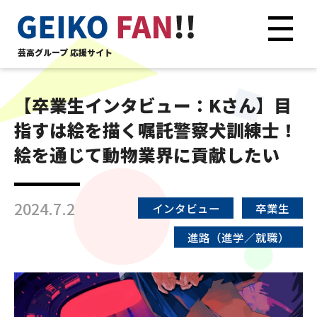
芸高グループ 応援サイト
【卒業生インタビュー：Kさん】目
指すは絵を描く嘱託警察犬訓練士！
絵を通じて動物業界に貢献したい
2024.7.2
インタビュー
卒業生
進路（進学／就職）