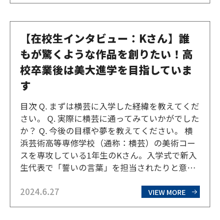
び、現在はヘアメイク事務所でアシスタ…
【在校生インタビュー：Kさん】誰
もが驚くような作品を創りたい！高
校卒業後は美大進学を目指していま
す
目次 Q. まずは横芸に入学した経緯を教えてくだ
さい。 Q. 実際に横芸に通ってみていかがでした
か？ Q. 今後の目標や夢を教えてください。 横
浜芸術高等専修学校（通称：横芸）の美術コー
スを専攻している1年生のKさん。入学式で新入
生代表で「誓いの言葉」を担当されたりと意欲
的なKさんにお話を伺ってきた。 Q. まずは横芸
2024.6.27
に入学した経緯を教えてください。 小さい頃か
VIEW MORE
ら絵を描くことが大好きで、いつも描い…