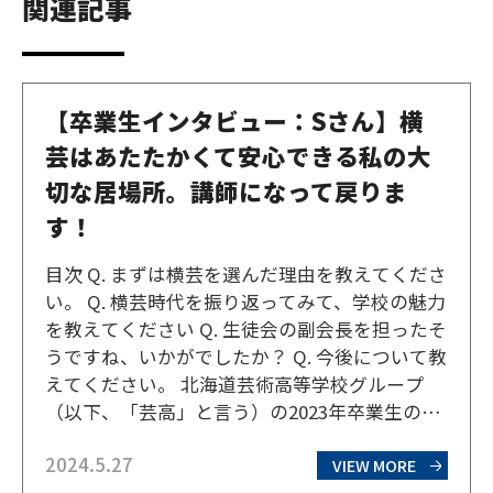
関連記事
【卒業生インタビュー：Sさん】横
芸はあたたかくて安心できる私の大
切な居場所。講師になって戻りま
す！
目次 Q. まずは横芸を選んだ理由を教えてくださ
い。 Q. 横芸時代を振り返ってみて、学校の魅力
を教えてください Q. 生徒会の副会長を担ったそ
うですね、いかがでしたか？ Q. 今後について教
えてください。 北海道芸術高等学校グループ
（以下、「芸高」と言う）の2023年卒業生のS
さん。横浜芸術高等専修学校／横浜サテライト
2024.5.27
キャンパス（通称：横芸）の美容師コースで学
VIEW MORE