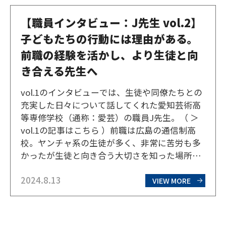
【職員インタビュー：J先生 vol.2】
子どもたちの行動には理由がある。
前職の経験を活かし、より生徒と向
き合える先生へ
vol.1のインタビューでは、生徒や同僚たちとの
充実した日々について話してくれた愛知芸術高
等専修学校（通称：愛芸）の職員J先生。（ ＞
vol.1の記事はこちら ）前職は広島の通信制高
校。ヤンチャ系の生徒が多く、非常に苦労も多
かったが生徒と向き合う大切さを知った場所で
もあるという。今回はその話をお届けしたい。
2024.8.13
当時のJ先生は、全国展開している通信制高校
VIEW MORE
の広島キャンパスで、1年〜3年生通して130名
の…