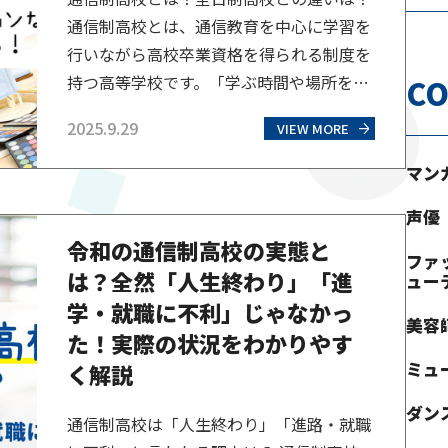
通信制高校とは、通信教育を中心に学習を
行いながら高校卒業資格を得られる制度を
持つ高等学校です。「学ぶ時間や場所を自
CO
由に選べる」仕組みが特徴ですが、すべて
2025.9.29
VIEW MORE
の通信制高校が一概に通信教育のみで成り
立っているわけではありません。ここで
マン
は、そもそも通信制高校とは何か？全日制
声優
高校とは何が違うのかを紹介します。 通信
令和の通信制高校の実態と
制高校とは？ 通信制高校は、オンライン
ファ
は？全然「人生終わり」「進
授業か対面授業かな…
ュー
学・就職に不利」じゃなかっ
美容
た！実際の状況をわかりやす
ミュ
く解説
ダン
通信制高校は「人生終わり」「進路・就職