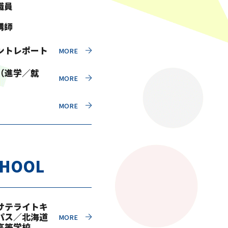
職員
講師
ントレポート
（進学／就
CHOOL
サテライトキ
パス／北海道
高等学校