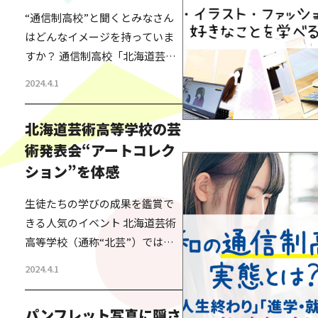
“通信制高校”と聞くとみなさん
はどんなイメージを持っていま
すか？ 通信制高校「北海道芸術
高等学校」通称“北芸”の名前を
2024.4.1
私が知ったのは、今からちょう
ど20年くらい前のこと。 北海道
北海道芸術高等学校の芸
で高校の資格が取れる学校の特
術発表会“アートコレク
区ができるということで、その
ション”を体感
特区を活用して、北海道芸術高
等学校が設立されたばかりの時
生徒たちの学びの成果を鑑賞で
だった。 その話を人づてに聞い
きる人気のイベント 北海道芸術
た私は、単に高卒の資格を欲し
高等学校（通称“北芸”）では、
い人が通信制で簡単に資格を取
全国に6校あるサテライトキャン
得する仕組みで、日本の過…
2024.4.1
パスごとに、アートコレクショ
ンといういわゆる生徒の発表会
パンフレット写真に隠さ