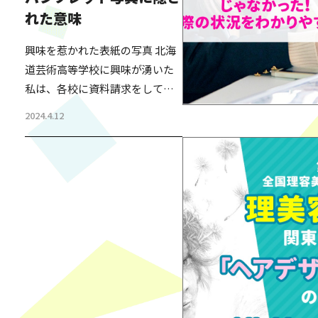
を毎年行っている。 生徒・保護
れた意味
者・これから受験を考えている
方・生徒の母校の先生など、幅
興味を惹かれた表紙の写真 北海
広い方が生徒の様子を見に来ら
道芸術高等学校に興味が湧いた
れる発表会である。2,000人ほど
私は、各校に資料請求をしてみ
収容できるホールが、毎年満員
た。 すぐに送られてきたパンフ
になる人気のイベントだ。 その
2024.4.12
レットをパラパラと見た時、表
発表会の成果を見れば…
紙の写真がとても印象に残っ
た。ポーズを取った生徒たち。
自信を持った前向きな表情に見
受けられる。 また、裏表紙に
は、学校の経営者たちの集合写
真が掲載されていた。足を組ん
でる方もいて、それが少し気に
なったが、パンフレットをひと
通り読み終えた。 後日、職員の