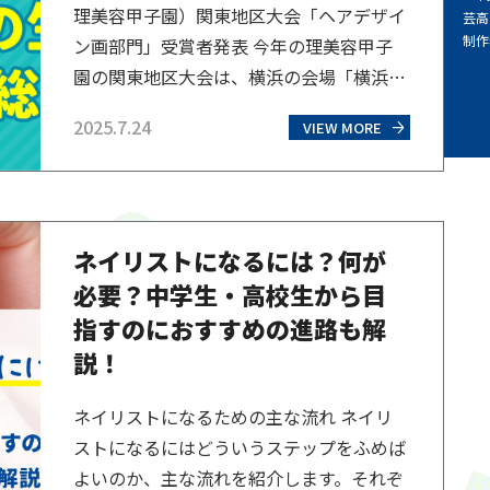
理美容甲子園）関東地区大会「ヘアデザイ
芸高
制作
ン画部門」受賞者発表 今年の理美容甲子
園の関東地区大会は、横浜の会場「横浜
BUNTAI」で開催。理容・美容学生たちの
2025.7.24
VIEW MORE
熱い戦いが繰り広がられました。競技種目
のひとつ「ヘアデザイン画部門」中学・高
校生の部は、横浜芸術高等専修学校（通
称：横芸）ではこれまで美容師コースの生
ネイリストになるには？何が
徒が取り組んでいましたが、今年は美術
必要？中学生・高校生から目
コース、マンガ・イラ…
指すのにおすすめの進路も解
説！
ネイリストになるための主な流れ ネイリ
ストになるにはどういうステップをふめば
よいのか、主な流れを紹介します。それぞ