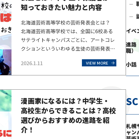
知っておきたい魅力と内容
北海道芸術高等学校の芸術発表会とは？
イベ
北海道芸術高等学校では、全国に6校ある
サテライトキャンパスごとに、アートコレ
進路
クションといういわゆる生徒の芸術発表会
職）
を毎年行っています。生徒・保護者・これ
2026.1.11
VIEW MORE
小話
から受験を考えている方・生徒の母校の先
生など、幅広い年代の方々が生徒の様子を
見に来られる発表会で、北海道芸術高等学
校の中でも人気のイベントです。北海道芸
S
漫画家になるには？中学生・
術高等学校の芸術発表会は、通信制高校な
高校生からできることは？高校
らではの特徴がありま…
選びからおすすめの進路を紹
札幌
介！
ャン
芸術