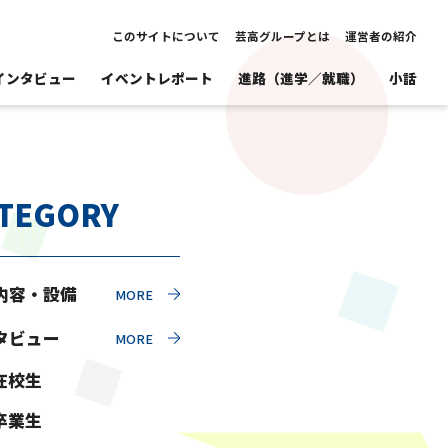
このサイトについて
芸高グループとは
運営者の紹介
インタビュー
イベントレポート
進路（進学／就職）
小話
TEGORY
内容・設備
タビュー
在校生
卒業生