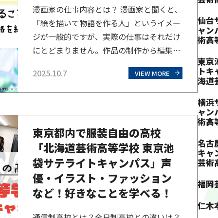
漫画家の仕事内容とは？ 漫画家と聞くと、
仙台
「絵を描いて物語を作る人」というイメー
ャン
ジが一般的ですが、実際の仕事はそれだけ
術高
にとどまりません。作品の制作から編集者
東京
との打ち合わせ、読者とのコミュニケー
トキ
2025.10.7
VIEW MORE
ション、さらには締め切りやスケジュール
海道
管理など、多岐にわたる業務があります。
横浜
ここでは、漫画家の仕事内容を詳しく解説
ャン
していきます。 企画・ストーリー構成 漫
術高
東京都内で服装自由の高校
画を描き始める前に必要なのが、物語の企
名古
「北海道芸術高等学校 東京池
画です。どんなテー…
キャ
袋サテライトキャンパス」声
芸術
優・イラスト・ファッション
福岡
など！好きなことを学べる！
仁木
通信制高校とは？全日制高校との違いは？