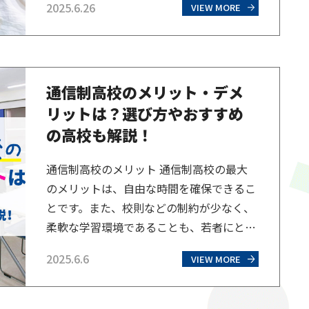
2025.6.26
VIEW MORE
で禁止されています。美容師になりたいほ
とんどの人が目指すのは、お客様のヘア
カットなどを行う「スタイリスト」でしょ
う。美容師免許は必須ですので、まずは免
通信制高校のメリット・デメ
許について解説していきます。 美容師免許
リットは？選び方やおすすめ
を取得するには？取得に…
の高校も解説！
通信制高校のメリット 通信制高校の最大
のメリットは、自由な時間を確保できるこ
とです。また、校則などの制約が少なく、
柔軟な学習環境であることも、若者にとっ
て魅力的な選択肢となっています。現在、
2025.6.6
VIEW MORE
通信制高校に通う生徒数は増加しており、
2024年度には29万87人となり、高校生の
約11人に1人が通信制高校に通っている計