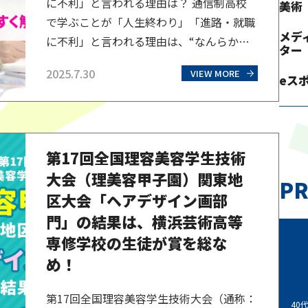
に不利」と言われる理由は？ 通信制高校
美術
で学ぶことが「人生終わり」「進路・就職
メデ
に不利」と言われる理由は、“なんらかの
ター
理由で全日制高校に行けない人や苦学生が
2025.7.30
VIEW MORE
多い”という過去のイメージが先行してい
eス
るからでしょう。令和の現代では、オンラ
イン学習の普及などにより、状況は大きく
変わってきています。マイナスのイメージ
第17回全国理容美容学生技術
を持つ理由はなぜなのか、また、実際はど
大会（理美容甲子園）関東地
うなのかを一つひとつ…
PR
区大会「ヘアデザイン画部
門」の結果は、横浜芸術高等
専修学校の生徒が賞を総な
め！
第17回全国理容美容学生技術大会（通称：
40