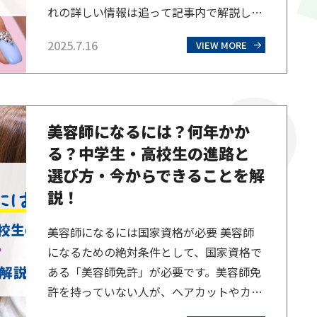
れの詳しい情報は追って記事内で解説して
いきますので、まずはおおまかな流れを頭
2025.7.16
VIEW MORE
に入れておきましょう。 ネイルの知識・技
術を学び習得する ネイリストになるため
には、ネイルに関する専門的な知識や技術
を習得する必要があります。ネイルケア、
美容師になるには？何年かか
ネイルアート、衛生管理など、幅広い知識
る？中学生・高校生の進路と
と技術が求められま…
選び方・今からできることを解
説！
美容師になるには国家資格が必要 美容師
になるための絶対条件として、国家資格で
ある「美容師免許」が必要です。美容師免
許を持っていない人が、ヘアカットやカ
ラー、パーマなどの業務を行うことは法律