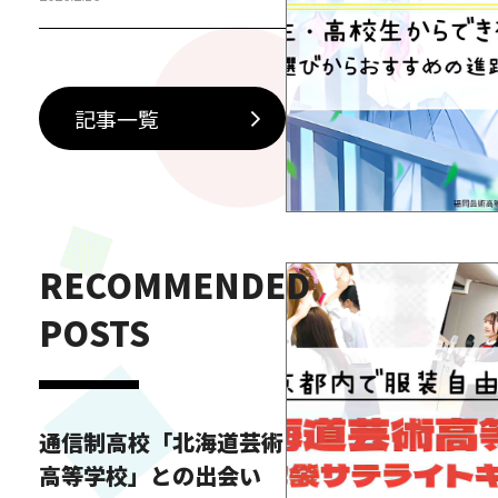
に加えて、現場で活躍するプロ
ダンサーを招いた特別授業が行
われています。第一線で経験を
積んできた講師から直接指導を
記事一覧
受けられるこの機会は生徒たち
にとって、技術面だけでなく、
表現力や意識の面でも大きな学
びとなっています。今回参加し
た特別授業では、プロならでは
RECOMMENDED
の視点でダンス…
POSTS
通信制高校「北海道芸術
高等学校」との出会い