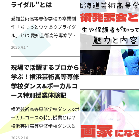
ライダル”とは
愛知芸術高等専修学校の卒業制
作「ちょっとワケありブライダ
ル」とは 愛知芸術高等専修学校
のファッション・ビューティー
2026.4.17
コースで行われた卒業制作「ち
ょっとワケありブライダル」
現場で活躍するプロから
は、事情があって結婚式を挙げ
学ぶ！横浜芸術高等専修
られなかった夫婦に向けて、高
学校ダンス&ボーカルコ
校生が本物の結婚式をプロデュ
ースする実践型プロジェクトで
ース特別授業体験記
す。参加するのは、ファッショ
横浜芸術高等専修学校ダンス&ボ
ンや美容を学ぶ3年生たち。ヘア
ーカルコースの特別授業とは？
メイクや衣装の一部、演出、進
横浜芸術高等専修学校ダンス&ボ
行に至るまで、結婚式のすべて
ーカルコースでは、日々の授業
を生徒…
2026.2.16