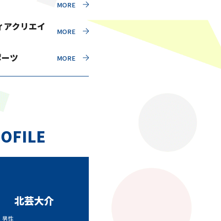
ィアクリエイ
ポーツ
OFILE
北芸大介
代 男性