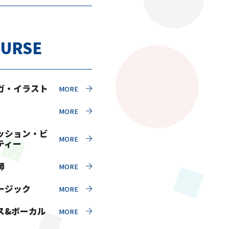
URSE
ガ・イラスト
ッション・ビ
ティー
師
ージック
ス&ボーカル