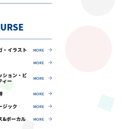
URSE
ガ・イラスト
ッション・ビ
ティー
師
ージック
ス&ボーカル