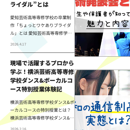
ライダル”とは
愛知芸術高等専修学校の卒業制
作「ちょっとワケありブライダ
ル」とは 愛知芸術高等専修学校
のファッション・ビューティー
2026.4.17
コースで行われた卒業制作「ち
ょっとワケありブライダル」
現場で活躍するプロから
は、事情があって結婚式を挙げ
学ぶ！横浜芸術高等専修
られなかった夫婦に向けて、高
学校ダンス&ボーカルコ
校生が本物の結婚式をプロデュ
ースする実践型プロジェクトで
ース特別授業体験記
す。参加するのは、ファッショ
横浜芸術高等専修学校ダンス&ボ
ンや美容を学ぶ3年生たち。ヘア
ーカルコースの特別授業とは？
メイクや衣装の一部、演出、進
横浜芸術高等専修学校ダンス&ボ
行に至るまで、結婚式のすべて
ーカルコースでは、日々の授業
を生徒…
2026.2.16