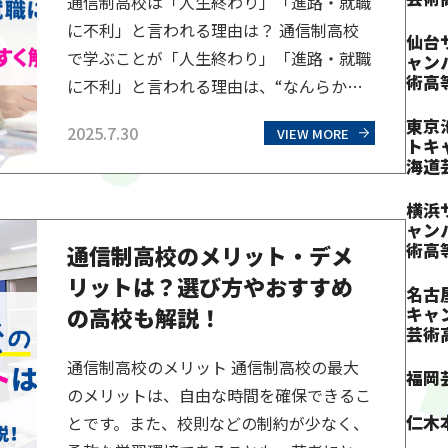
通信制高校は「人生終わり」「進路・就職
に不利」と言われる理由は？ 通信制高校
仙台
で学ぶことが「人生終わり」「進路・就職
ャン
術高
に不利」と言われる理由は、“なんらかの
理由で全日制高校に行けない人や苦学生が
東京
2025.7.30
VIEW MORE
多い”という過去のイメージが先行してい
トキ
海道
るからでしょう。令和の現代では、オンラ
イン学習の普及などにより、状況は大きく
横浜
変わってきています。マイナスのイメージ
ャン
術高
通信制高校のメリット・デメ
を持つ理由はなぜなのか、また、実際はど
リットは？選び方やおすすめ
うなのかを一つひとつ…
名古
の高校も解説！
キャ
芸術
通信制高校のメリット 通信制高校の最大
福岡
のメリットは、自由な時間を確保できるこ
仁木
とです。また、校則などの制約が少なく、