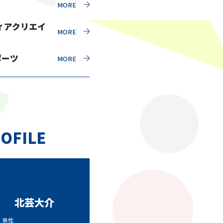
ィアクリエイ
ポーツ
OFILE
北芸大介
代 男性