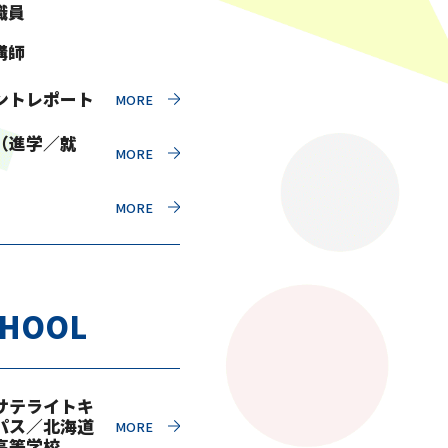
職員
講師
ントレポート
（進学／就
CHOOL
サテライトキ
パス／北海道
高等学校