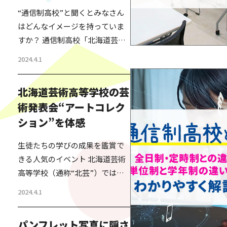
“通信制高校”と聞くとみなさん
はどんなイメージを持っていま
すか？ 通信制高校「北海道芸術
高等学校」通称“北芸”の名前を
2024.4.1
私が知ったのは、今からちょう
ど20年くらい前のこと。 北海道
北海道芸術高等学校の芸
で高校の資格が取れる学校の特
術発表会“アートコレク
区ができるということで、その
ション”を体感
特区を活用して、北海道芸術高
等学校が設立されたばかりの時
生徒たちの学びの成果を鑑賞で
だった。 その話を人づてに聞い
きる人気のイベント 北海道芸術
た私は、単に高卒の資格を欲し
高等学校（通称“北芸”）では、
い人が通信制で簡単に資格を取
全国に6校あるサテライトキャン
得する仕組みで、日本の過…
2024.4.1
パスごとに、アートコレクショ
ンといういわゆる生徒の発表会
パンフレット写真に隠さ