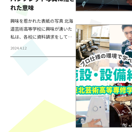
を毎年行っている。 生徒・保護
れた意味
者・これから受験を考えている
方・生徒の母校の先生など、幅
興味を惹かれた表紙の写真 北海
広い方が生徒の様子を見に来ら
道芸術高等学校に興味が湧いた
れる発表会である。2,000人ほど
私は、各校に資料請求をしてみ
収容できるホールが、毎年満員
た。 すぐに送られてきたパンフ
になる人気のイベントだ。 その
2024.4.12
レットをパラパラと見た時、表
発表会の成果を見れば…
紙の写真がとても印象に残っ
た。ポーズを取った生徒たち。
自信を持った前向きな表情に見
受けられる。 また、裏表紙に
は、学校の経営者たちの集合写
真が掲載されていた。足を組ん
でる方もいて、それが少し気に
なったが、パンフレットをひと
通り読み終えた。 後日、職員の