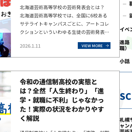
北海道芸術高等学校の芸術発表会とは？
北海道芸術高等学校では、全国に6校ある
サテライトキャンパスごとに、アートコレ
イベ
クションといういわゆる生徒の芸術発表会
を毎年行っています。生徒・保護者・これ
進路
2026.1.11
VIEW MORE
職）
から受験を考えている方・生徒の母校の先
生など、幅広い年代の方々が生徒の様子を
小話
見に来られる発表会で、北海道芸術高等学
校の中でも人気のイベントです。北海道芸
令和の通信制高校の実態と
術高等学校の芸術発表会は、通信制高校な
は？全然「人生終わり」「進
らではの特徴がありま…
S
学・就職に不利」じゃなかっ
た！実際の状況をわかりやす
く解説
札幌
ャン
芸術