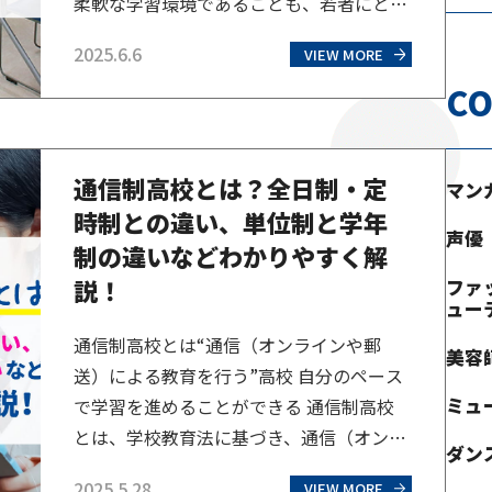
柔軟な学習環境であることも、若者にとっ
て魅力的な選択肢となっています。現在、
2025.6.6
VIEW MORE
通信制高校に通う生徒数は増加しており、
CO
2024年度には29万87人となり、高校生の
約11人に1人が通信制高校に通っている計
算で、これは過去最高人数です。時代に合
通信制高校とは？全日制・定
わせた多様なニーズに対応した学校が増え
マン
時制との違い、単位制と学年
ていることも…
声優
制の違いなどわかりやすく解
説！
ファ
ュー
通信制高校とは“通信（オンラインや郵
美容
送）による教育を行う”高校 自分のペース
ミュ
で学習を進めることができる 通信制高校
とは、学校教育法に基づき、通信（オンラ
ダン
インや郵送）を主として、自宅など場所を
2025.5.28
VIEW MORE