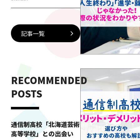
に加えて、現場で活躍するプロ
ダンサーを招いた特別授業が行
われています。第一線で経験を
積んできた講師から直接指導を
記事一覧
受けられるこの機会は生徒たち
にとって、技術面だけでなく、
表現力や意識の面でも大きな学
びとなっています。今回参加し
た特別授業では、プロならでは
RECOMMENDED
の視点でダンス…
POSTS
通信制高校「北海道芸術
高等学校」との出会い