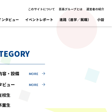
このサイトについて
芸高グループとは
運営者の紹介
インタビュー
イベントレポート
進路（進学／就職）
小話
TEGORY
内容・設備
タビュー
在校生
卒業生