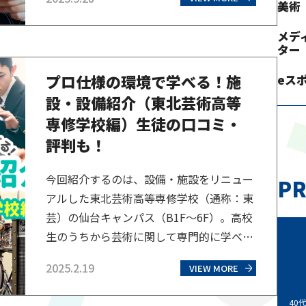
選ばずに自主学習を進め、単位を修得して
美術
いく高等学校のことです。パソコンやタブ
メデ
レットなどを使用し、いつでもどこでも自
ター
分のペースで学習を進めることができるた
プロ仕様の環境で学べる！施
eス
め、全日制・定時制とは異なる学習方法と
設・設備紹介（東北芸術高等
なっています。 全日…
専修学校編）生徒の口コミ・
評判も！
今回紹介するのは、設備・施設をリニュー
PR
アルした東北芸術高等専修学校（通称：東
芸）の仙台キャンパス（B1F〜6F）。高校
生のうちから芸術に関して専門的に学べる
通信制高校「芸高グループ」では、卒業後
2025.2.19
VIEW MORE
の進学のみならず就職も視野に入れ、プロ
仕様の環境を用意。どのような学びの場
40