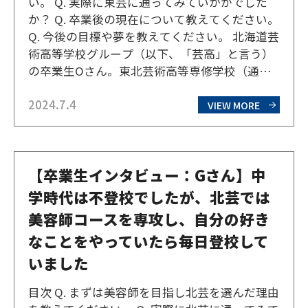
い。 Q. 実際に東芸に通ってみていかがでした
か？ Q. 卒業後の現在について教えてください。
Q. 今後の目標や夢を教えてください。 北海道芸
術高等学校グループ（以下、「芸高」と言う）
の卒業生Oさん。東北芸術高等専修学校（通
称：東芸）のミュージックコースを専攻・卒業
2024.7.4
し、今は作曲家・編曲家として活動しているO
VIEW MORE
さんに、東芸時代や今後の展望などを伺って
き…
【卒業生インタビュー：Gさん】中
学時代は不登校でしたが、北芸では
美容師コースを専攻し、自分の好き
なことをやっていたら毎日登校して
いました
目次 Q. まずは美容師を目指し北芸を選んだ理由