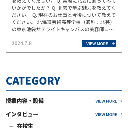
を教えてください。 Q. 実際に北芸に通ってみて
いかがでしたか？ Q. 北芸で学ぶ魅力を教えてく
ださい。 Q. 現在のお仕事と今後について教えて
ください。 北海道芸術高等学校（通称：北芸）
の東京池袋サテライトキャンパスの美容師コー
スで就学し、2021年3月に卒業したGさん。中学
2024.7.8
生の時は不登校だったが北芸には毎日登校して
VIEW MORE
学び、現在はジュニアスタイリスト…
CATEGORY
授業内容・設備
インタビュー
在校生