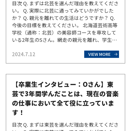
目次 Q. まずは北芸を選んだ理由を教えてくださ
い。 Q. 実際に北芸に通ってみていかがでした
か？ Q. 親元を離れての生活はどうですか？ Q.
今後の目標を教えてください。 北海道芸術高等
学校（通称：北芸）の美容師コースを専攻して
いる2年生のSさん。網走の親元を離れ、学生寮
から札幌サテライトキャンパスに通う、Sさん
2024.7.12
の学校生活や今後について伺ってみた。 Q. まず
VIEW MORE
は北芸を選んだ理由を教えてください…
【卒業生インタビュー：Oさん】東
芸で3年間学んだことは、現在の音楽
の仕事において全て役に立っていま
す！
目次 Q. まずは東芸を選んだ理由を教えてくださ