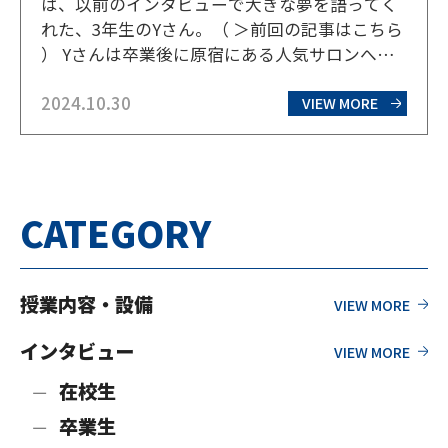
は、以前のインタビューで大きな夢を語ってく
れた、3年生のYさん。（ ＞前回の記事はこちら
） Yさんは卒業後に原宿にある人気サロンへの
就職が決まっている。しかも、通常はアシスタ
2024.10.30
ントとして下積みが必要な美容師だが、学校の
VIEW MORE
内外で精力的に活動してきた結果、美容業界で
も前代未聞の就職…
CATEGORY
授業内容・設備
インタビュー
在校生
卒業生