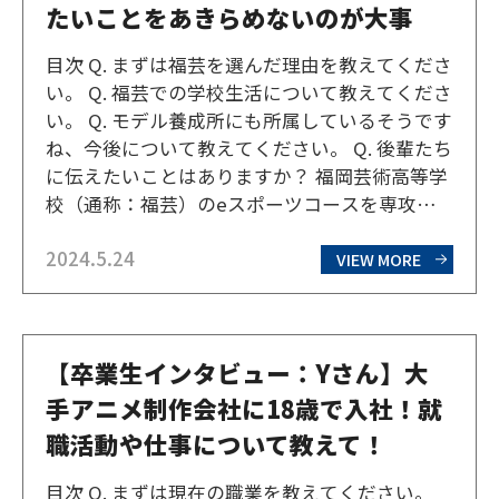
たいことをあきらめないのが大事
目次 Q. まずは福芸を選んだ理由を教えてくださ
い。 Q. 福芸での学校生活について教えてくださ
い。 Q. モデル養成所にも所属しているそうです
ね、今後について教えてください。 Q. 後輩たち
に伝えたいことはありますか？ 福岡芸術高等学
校（通称：福芸）のeスポーツコースを専攻し
ている、3年生のKさん。eスポーツの練習に励
2024.5.24
むかたわら、モデル養成所にも所属していると
VIEW MORE
いう。高校生活や今後の展望について伺…
【卒業生インタビュー：Yさん】大
手アニメ制作会社に18歳で入社！就
職活動や仕事について教えて！
目次 Q. まずは現在の職業を教えてください。